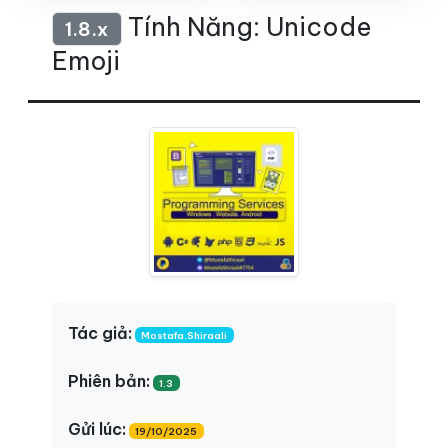
Tính Năng: Unicode
1.8.x
Emoji
Tác giả:
Mostafa.Shiraali
Phiên bản:
1.3
Gửi lúc:
19/10/2025