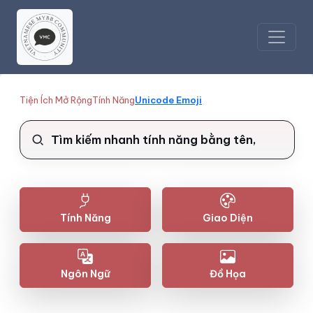
Tiện Ích Mở Rộng
Tính Năng
Unicode Emoji
Tính Năng
Giao Diện
Ngôn Ngữ
Đồ Họa