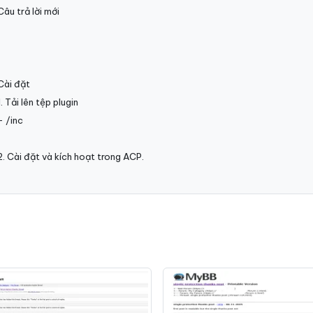
Câu trả lời mới
Cài đặt
1. Tải lên tệp plugin
- /inc
2. Cài đặt và kích hoạt trong ACP.