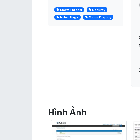
Show Thread
Security
Index Page
Forum Display
Hình Ảnh