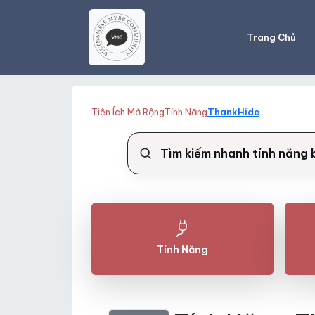
Trang Chủ
Tiện Ích Mở Rộng
Tính Năng
ThankHide
Tính Năng