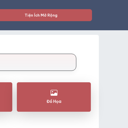
Tiện Ích Mở Rộng
Đồ Họa