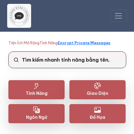
Tiện Ích Mở Rộng
Tính Năng
Encrypt Private Messages
Tính Năng
Giao Diện
Ngôn Ngữ
Đồ Họa