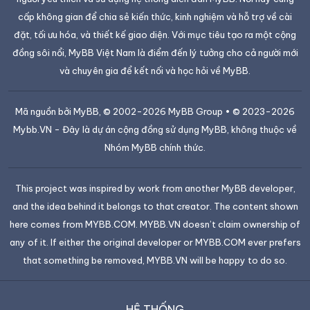
cấp không gian để chia sẻ kiến thức, kinh nghiệm và hỗ trợ về cài
đặt, tối ưu hóa, và thiết kế giao diện. Với mục tiêu tạo ra một cộng
đồng sôi nổi, MyBB Việt Nam là điểm đến lý tưởng cho cả người mới
và chuyên gia để kết nối và học hỏi về MyBB.
Mã nguồn bởi
MyBB
, © 2002-2026
MyBB Group
• © 2023-2026
Mybb.VN
- Đây là dự án cộng đồng sử dụng MyBB, không thuộc về
Nhóm MyBB chính thức.
This project was inspired by work from another MyBB developer,
and the idea behind it belongs to that creator. The content shown
here comes from MYBB.COM. MYBB.VN doesn’t claim ownership of
any of it. If either the original developer or MYBB.COM ever prefers
that something be removed, MYBB.VN will be happy to do so.
HỆ THỐNG