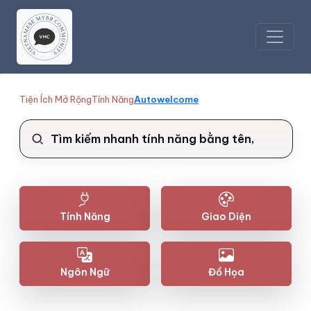
Tiện Ích Mở Rộng
Tính Năng
Autowelcome
Tính Năng
Giao Diện
Ngôn Ngữ
Đồ Họa