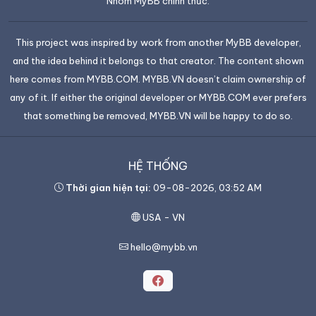
Nhóm MyBB chính thức.
This project was inspired by work from another MyBB developer,
and the idea behind it belongs to that creator. The content shown
here comes from MYBB.COM. MYBB.VN doesn’t claim ownership of
any of it. If either the original developer or MYBB.COM ever prefers
that something be removed, MYBB.VN will be happy to do so.
HỆ THỐNG
Thời gian hiện tại:
09-08-2026, 03:52 AM
USA - VN
hello@mybb.vn