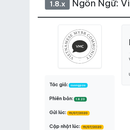
Ngôn Ngữ: Vi
1.8.x
Tác giả:
cuongpzo
Phiên bản:
1.8.23
Gửi lúc:
19/07/2020
Cập nhật lúc:
19/07/2020