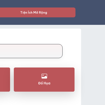
Tiện Ích Mở Rộng
Đồ Họa