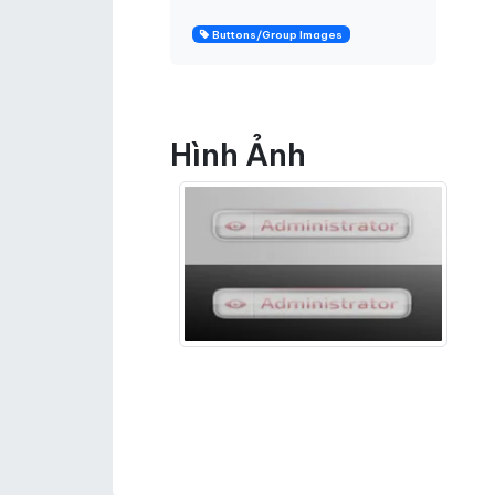
Buttons/Group Images
Hình Ảnh