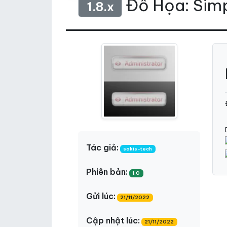
Đồ Họa: Sim
1.8.x
Tác giả:
sakis-tech
Phiên bản:
1.0
Gửi lúc:
21/11/2022
Cập nhật lúc:
21/11/2022