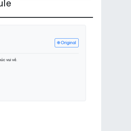
ule
🌐 Original
úc vui vẻ.