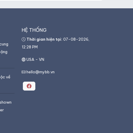
HỆ THỐNG
Thời gian hiện tại:
07-08-2026,
 cung
12:28 PM
 cộng
USA - VN
hello@mybb.vn
uộc về
t shown
er