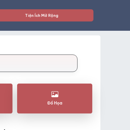
Tiện Ích Mở Rộng
Đồ Họa