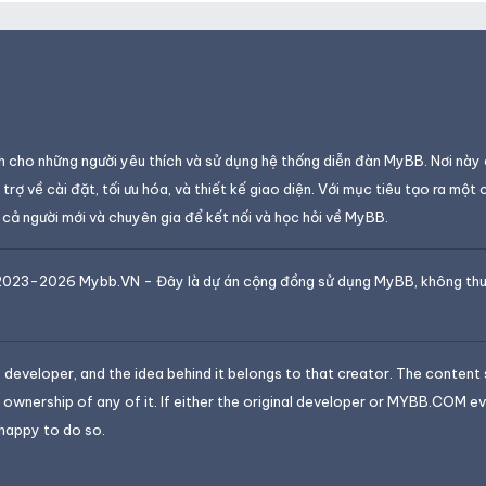
 cho những người yêu thích và sử dụng hệ thống diễn đàn MyBB. Nơi này
trợ về cài đặt, tối ưu hóa, và thiết kế giao diện. Với mục tiêu tạo ra một
cả người mới và chuyên gia để kết nối và học hỏi về MyBB.
2023-2026
Mybb.VN
- Đây là dự án cộng đồng sử dụng MyBB, không th
developer, and the idea behind it belongs to that creator. The conten
nership of any of it. If either the original developer or MYBB.COM ev
happy to do so.